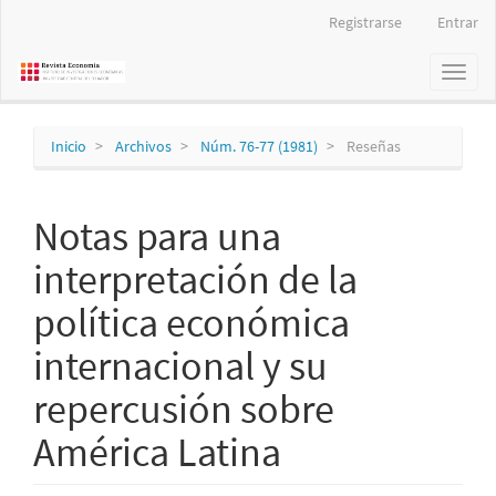
Navegación
Registrarse
Entrar
principal
Contenido
Toggl
principal
naviga
Barra
lateral
Inicio
Archivos
Núm. 76-77 (1981)
Reseñas
Notas para una
interpretación de la
política económica
internacional y su
repercusión sobre
América Latina