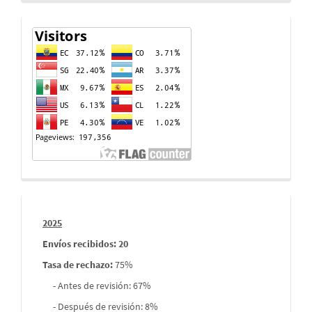
Contador
de
visitas
Informes
2025
envios
Envíos recibidos: 20
Tasa de rechazo
:
75%
- Antes de revisión: 67%
- Después de revisión: 8%