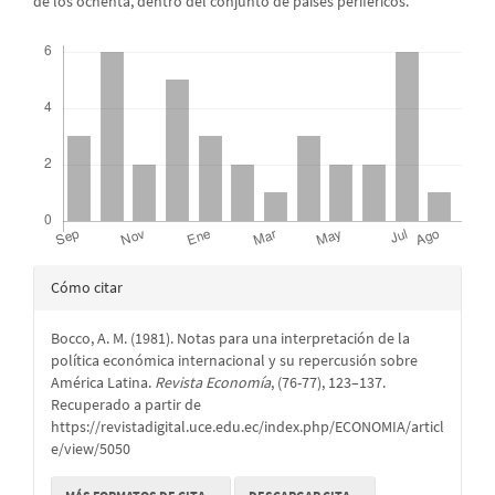
de los ochenta, dentro del conjunto de países periféricos.
Descargas
Detalles
Cómo citar
del
Bocco, A. M. (1981). Notas para una interpretación de la
artículo
política económica internacional y su repercusión sobre
América Latina.
Revista Economía
, (76-77), 123–137.
Recuperado a partir de
https://revistadigital.uce.edu.ec/index.php/ECONOMIA/articl
e/view/5050