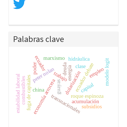
Palabras clave
ecuador
marxismo
hidráulica
modelo logit
ecuador debate
poder
deuda
clase
energía
peter nolan
empleo
dolarización
trabajo
estabilidad laboral
fuga de capitales
combustibles
economía arrocera
guayas
capital
china
transnacionales
roque espinoza
acumulación
subsidios