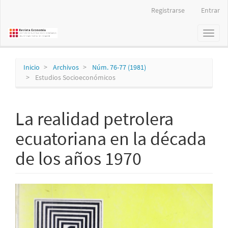
Navegación
Registrarse
Entrar
principal
Contenido
Toggl
principal
naviga
Barra
lateral
Inicio
Archivos
Núm. 76-77 (1981)
Estudios Socioeconómicos
La realidad petrolera
ecuatoriana en la década
de los años 1970
Barra
lateral
del