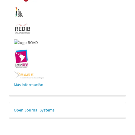
Más información
Desarrollado
Open Journal Systems
por