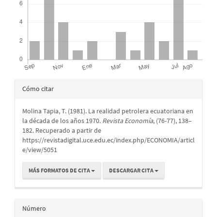
Detalles
Cómo citar
del
Molina Tapia, T. (1981). La realidad petrolera ecuatoriana en
artículo
la década de los años 1970.
Revista Economía
, (76-77), 138–
182. Recuperado a partir de
https://revistadigital.uce.edu.ec/index.php/ECONOMIA/articl
e/view/5051
MÁS FORMATOS DE CITA
DESCARGAR CITA
Número