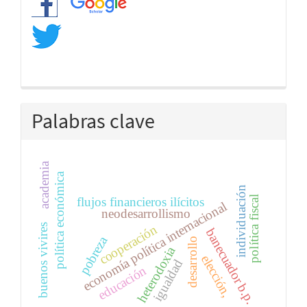
Palabras clave
academia
política económica
individuación
política fiscal
flujos financieros ilícitos
economía política internacional
neodesarrollismo
buenos vivires
cooperación
banecuador b.p.
pobreza
desarrollo
heterodoxia
elección,
igualdad
educación