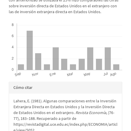
con anterioridad se utilizaba el 25% hizo comparables las cifras
sobre inversión directa de Estados Unidos en el extranjero con
las de inversión extranjera directa en Estados Unidos.
Descargas
Detalles
Cómo citar
del
Lahera, E. (1981). Algunas comparaciones entre la Inversión
artículo
Extranjera Directa en Estados Unidos y la Inversión Directa
de Estados Unidos en el extranjero.
Revista Economía
, (76-
77), 183–188. Recuperado a partir de
https://revistadigital.uce.edu.ec/index.php/ECONOMIA/articl
e/view/5052