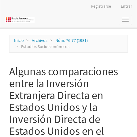
Navegación
Registrarse
Entrar
principal
Contenido
Toggl
principal
naviga
Barra
lateral
Inicio
Archivos
Núm. 76-77 (1981)
Estudios Socioeconómicos
Algunas comparaciones
entre la Inversión
Extranjera Directa en
Estados Unidos y la
Inversión Directa de
Estados Unidos en el