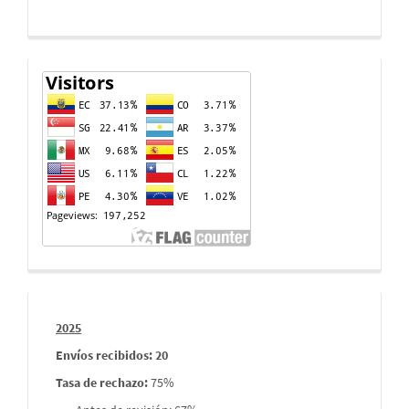
Contador
de
visitas
Informes
2025
envios
Envíos recibidos: 20
Tasa de rechazo
:
75%