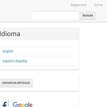
Registrarse
Entrar
BUSCAR
Idioma
English
Español (España)
nviar
ENVIAR UN ARTÍCULO
n
rtículo
Redes