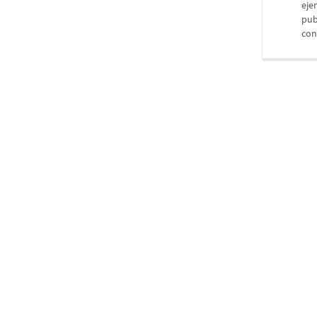
eje
pub
con