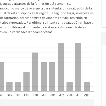
xigencias y alcances de la formación del economista
ano, como marco de referencia para intentar una evaluación de la
ual de esta disciplina en la región. En segundo lugar, se esboza un
 de formación del economista de América Lati9na, teniendo en
iterios expresados. Por último, se intenta una evaluación en base a
ón disponible en el momento de elaborar esta ponencia de los
es en universidades latinoamericanas.
es
r