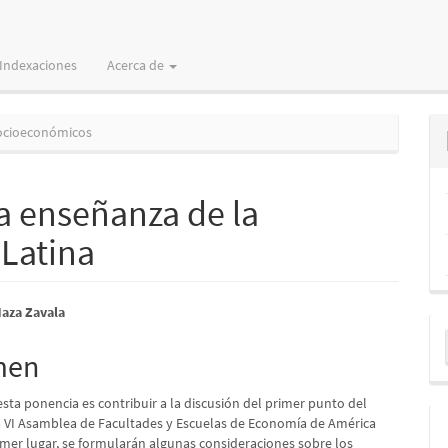
Indexaciones
Acerca de
ocioeconómicos
la enseñanza de la
Latina
nido
aza Zavala
E
pal
u
men
a
esta ponencia es contribuir a la discusión del primer punto del
lo
a VI Asamblea de Facultades y Escuelas de Economía de América
rimer lugar, se formularán algunas consideraciones sobre los