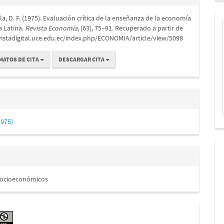
a, D. F. (1975). Evaluación crítica de la enseñanza de la economía
lo
a Latina.
Revista Economía
, (63), 75–91. Recuperado a partir de
vistadigital.uce.edu.ec/index.php/ECONOMIA/article/view/5098
MATOS DE CITA
DESCARGAR CITA
1975)
Socioeconómicos