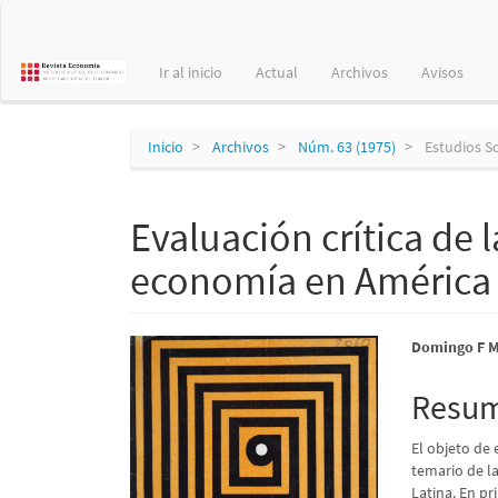
Navegación
principal
Contenido
Ir al inicio
Actual
Archivos
Avisos
principal
Barra
lateral
Inicio
Archivos
Núm. 63 (1975)
Estudios S
Evaluación crítica de 
economía en América 
Barra
Conte
Domingo F M
lateral
princi
Resu
del
del
El objeto de 
artículo
artícu
temario de l
Latina. En p