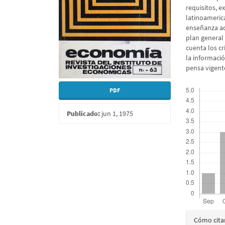
requisitos, e
latinoameric
enseñanza act
plan general
cuenta los cr
la informaci
pensa vigent
Descargas
PDF
Publicado:
jun 1, 1975
Detall
Cómo cita