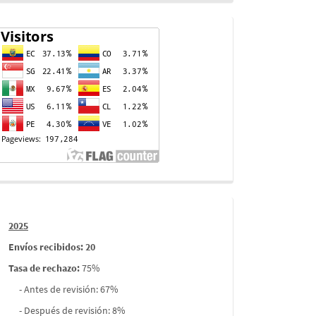
Contador
de
visitas
Informes
2025
envios
Envíos recibidos: 20
Tasa de rechazo
:
75%
- Antes de revisión: 67%
- Después de revisión: 8%