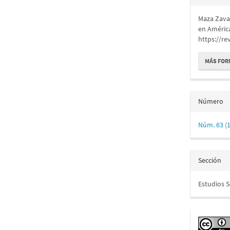
del
Maza Zaval
artícu
en Améric
https://re
MÁS FOR
Número
Núm. 63 (
Sección
Estudios 