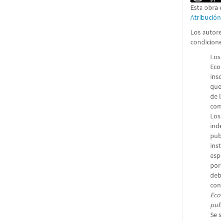
Esta obra 
Atribució
Los autore
condicion
Los
Eco
ins
que
de 
com
Los
ind
pub
ins
esp
por
deb
con
Eco
pub
Se 