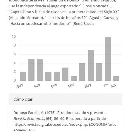
económica de la Real audiencia de Quito” (Fernando Velasco),
“De la independencia al auge exportador” (José Moncada),
“Capitalismo y lucha de clases en la primera mitad del Siglo XX”
(Alejando Moreano). “La crisis de los años 60” (Agustín Cueva) y
“Hacia un subdesarrollo ‘moderno’” (René Báez).
Descargas
Detalles
Cómo citar
del
Donoso Pareja, M. (1975). Ecuador: pasado y presente.
artículo
Revista Economía
, (64), 56–60. Recuperado a partir de
https://revistadigital.uce.edu.ec/index.php/ECONOMIA/articl
e/view/5106