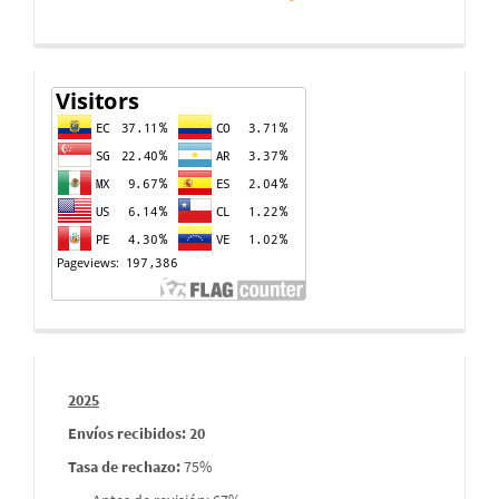
Contador
de
visitas
Informes
2025
envios
Envíos recibidos: 20
Tasa de rechazo
:
75%