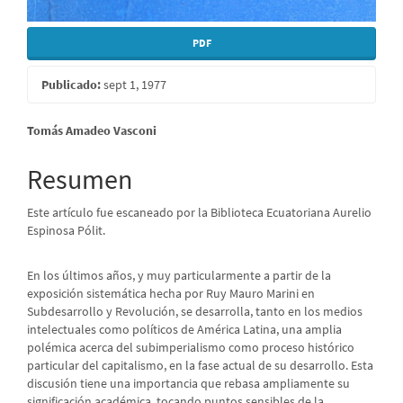
PDF
Publicado:
sept 1, 1977
Contenido
Tomás Amadeo Vasconi
principal
Resumen
del
Este artículo fue escaneado por la Biblioteca Ecuatoriana Aurelio
artículo
Espinosa Pólit.
En los últimos años, y muy particularmente a partir de la
exposición sistemática hecha por Ruy Mauro Marini en
Subdesarrollo y Revolución, se desarrolla, tanto en los medios
intelectuales como políticos de América Latina, una amplia
polémica acerca del subimperialismo como proceso histórico
particular del capitalismo, en la fase actual de su desarrollo. Esta
discusión tiene una importancia que rebasa ampliamente su
significación académica, tocando puntos sensibles de la