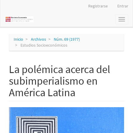
Navegación
Registrarse
Entrar
principal
Contenido
Toggl
principal
naviga
Barra
lateral
Inicio
Archivos
Núm. 69 (1977)
Estudios Socioeconómicos
La polémica acerca del
subimperialismo en
América Latina
Barra
lateral
del