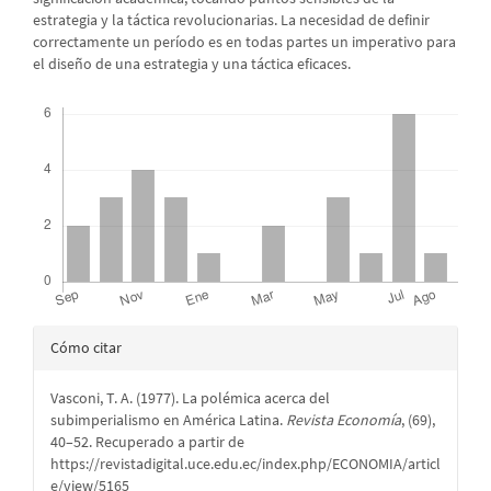
estrategia y la táctica revolucionarias. La necesidad de definir
correctamente un período es en todas partes un imperativo para
el diseño de una estrategia y una táctica eficaces.
Descargas
Detalles
Cómo citar
del
Vasconi, T. A. (1977). La polémica acerca del
artículo
subimperialismo en América Latina.
Revista Economía
, (69),
40–52. Recuperado a partir de
https://revistadigital.uce.edu.ec/index.php/ECONOMIA/articl
e/view/5165