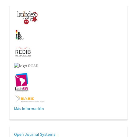
Indexaciones
Más información
Desarrollado
Open Journal Systems