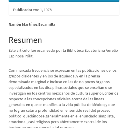
Publicado:
ene 1, 1978
Contenido
Ramón Martínez Escamilla
principal
Resumen
del
Este artículo fue escaneado por la Biblioteca Ecuatoriana Aurelio
artículo
Espinosa Pólit.
Con marcada frecuencia se expresan en las publicaciones de los
grupos disidentes y en los de izquierda, y en la prensa
denominada marginal e incluso en las de no pocos órganos
especializados en las disciplinas sociales que se enseñan o se
investigan en los centros mexicanos de cultura superior, criterios
respecto a las concepciones oficiales acerca de las líneas
generales en que se manifiesta la vida pública de México; y que
no logran calar a profundidad en el sentido real del proceso
político, quedándose generalmente en el enunciado simplista,
emocional, casi religioso pero abiertamente execral de los
hechos en que se concreta tal proceso.