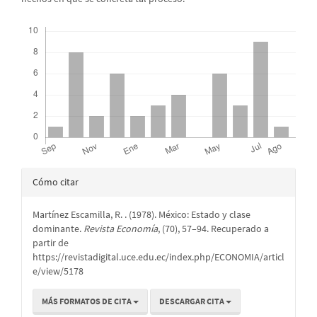
Descargas
Detalles
Cómo citar
del
Martínez Escamilla, R. . (1978). México: Estado y clase
artículo
dominante.
Revista Economía
, (70), 57–94. Recuperado a
partir de
https://revistadigital.uce.edu.ec/index.php/ECONOMIA/articl
e/view/5178
MÁS FORMATOS DE CITA
DESCARGAR CITA