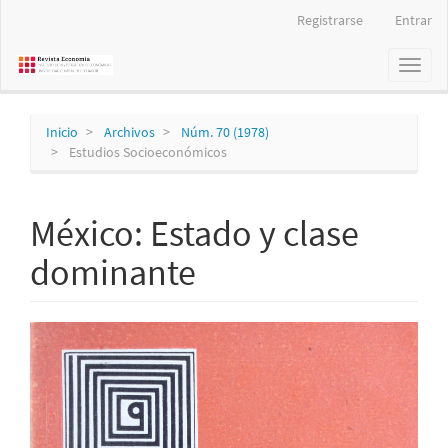
Navegación
Registrarse
Entrar
principal
Contenido
Toggl
principal
naviga
Barra
lateral
Inicio
Archivos
Núm. 70 (1978)
Estudios Socioeconómicos
México: Estado y clase
dominante
Barra
lateral
del
artículo