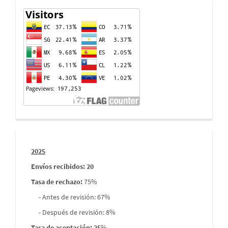
Contador
de
visitas
Informes
2025
envios
Envíos recibidos: 20
Tasa de rechazo
:
75%
- Antes de revisión: 67%
- Después de revisión: 8%
Tasa de aceptación: 25
%