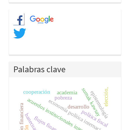
artículo
Redes
Palabras clave
sumak kawsay
elección,
cooperación
academia
epistemología
pobreza
acuerdos institucionales internacionales
economía política internacional
inclusión financiera
desarrollo
política fiscal
banecuador b.p.