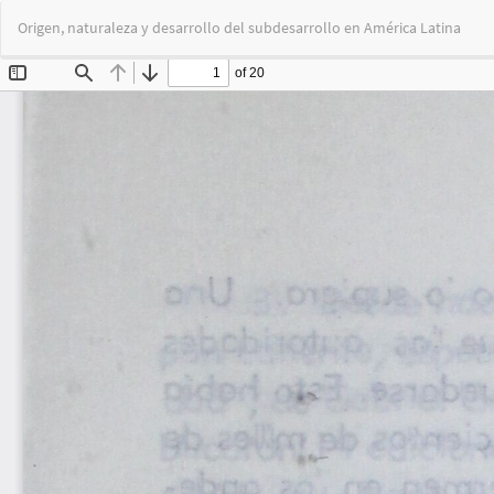
Volver
Origen, naturaleza y desarrollo del subdesarrollo en América Latina
a
los
detalles
del
artículo