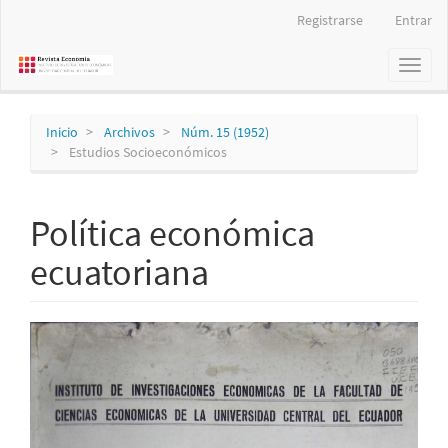
Navegación
Registrarse
Entrar
principal
Contenido
Toggl
principal
naviga
Barra
lateral
Inicio
Archivos
Núm. 15 (1952)
Estudios Socioeconómicos
Política económica
ecuatoriana
Barra
lateral
del
artículo