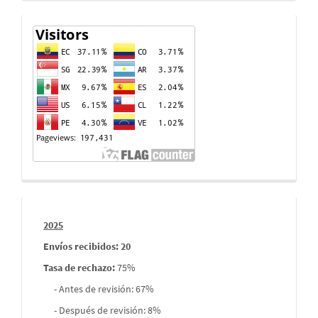
Contador
de
visitas
Informes
2025
envios
Envíos recibidos: 20
Tasa de rechazo
:
75%
- Antes de revisión: 67%
- Después de revisión: 8%