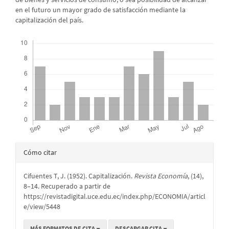
en el futuro un mayor grado de satisfacción mediante la
capitalización del país.
Descargas
Detalles
Cómo citar
del
Cifuentes T, J. (1952). Capitalización.
Revista Economía
, (14),
artículo
8–14. Recuperado a partir de
https://revistadigital.uce.edu.ec/index.php/ECONOMIA/articl
e/view/5448
MÁS FORMATOS DE CITA
DESCARGAR CITA