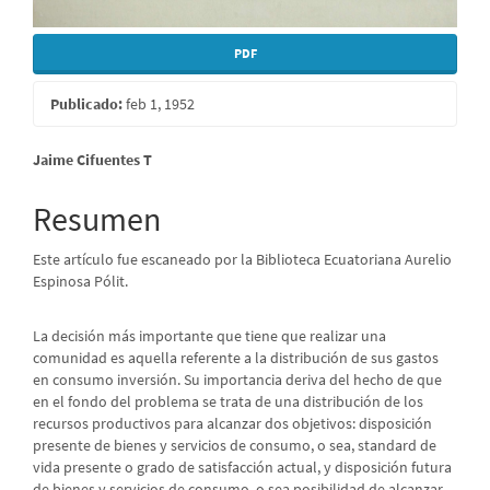
PDF
Publicado:
feb 1, 1952
Contenido
Jaime Cifuentes T
principal
Resumen
del
Este artículo fue escaneado por la Biblioteca Ecuatoriana Aurelio
artículo
Espinosa Pólit.
La decisión más importante que tiene que realizar una
comunidad es aquella referente a la distribución de sus gastos
en consumo inversión. Su importancia deriva del hecho de que
en el fondo del problema se trata de una distribución de los
recursos productivos para alcanzar dos objetivos: disposición
presente de bienes y servicios de consumo, o sea, standard de
vida presente o grado de satisfacción actual, y disposición futura
de bienes y servicios de consumo, o sea posibilidad de alcanzar