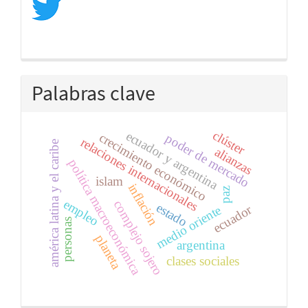
Palabras clave
clúster
ecuador y argentina
crecimiento económico
poder de mercado
relaciones internacionales
américa latina y el caribe
alianzas
política macroeconómica
islam
inflación
paz
empleo
complejo sojero
estado
ecuador
medio oriente
personas
planeta
argentina
clases sociales