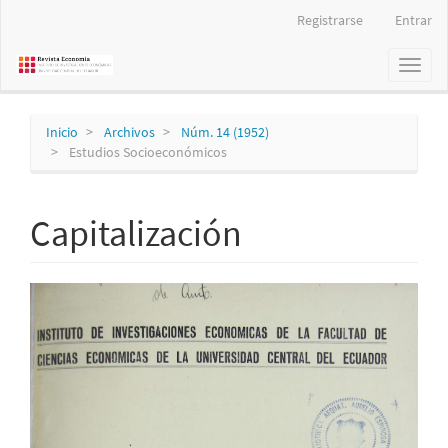
Navegación
Registrarse
Entrar
principal
Contenido
Toggl
principal
naviga
Barra
lateral
Inicio
Archivos
Núm. 14 (1952)
Estudios Socioeconómicos
Capitalización
Barra
lateral
del
artículo