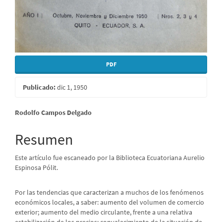
PDF
Publicado:
dic 1, 1950
Contenido
Rodolfo Campos Delgado
principal
Resumen
del
Este artículo fue escaneado por la Biblioteca Ecuatoriana Aurelio
artículo
Espinosa Pólit.
Por las tendencias que caracterizan a muchos de los fenómenos
económicos locales, a saber: aumento del volumen de comercio
exterior; aumento del medio circulante, frente a una relativa
estabilización de los precios; convalecimiento de la situación de