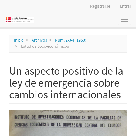
Navegación
Registrarse
Entrar
principal
Contenido
Toggl
principal
naviga
Barra
lateral
Inicio
Archivos
Núm. 2-3-4 (1950)
Estudios Socioeconómicos
Un aspecto positivo de la
ley de emergencia sobre
cambios internacionales
Barra
lateral
del