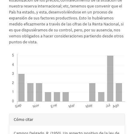
nuestra reserva internacional; etc, tenemos que convenir que el
País ha estado, y esta, desenvolviéndose en un proceso de
expansión de sus factores productivos. Esto lo hubiéramos
medido eficazmente a través de las cifras de la Renta Nacional, si
es que dispusiéramos de su control, pero, por su ausencia, nos
vemos obligados a hacer consideraciones partiendo desde otros
puntos de vista.
Descargas
Detalles
Cómo citar
del
Campos Delgado, R. (1950). Un aspecto positivo de la ley de