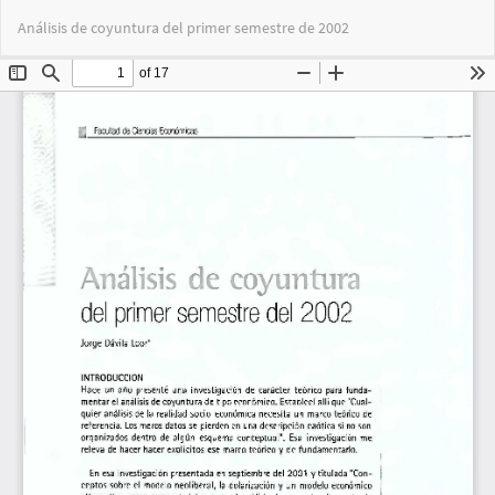
Volver
Des
De
Análisis de coyuntura del primer semestre de 2002
a
PD
los
detalles
del
artículo