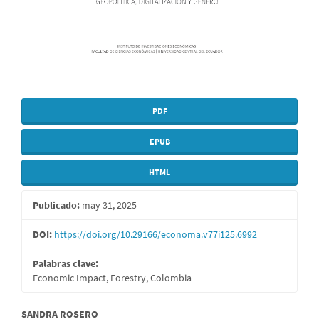
PDF
EPUB
HTML
Publicado:
may 31, 2025
DOI:
https://doi.org/10.29166/economa.v77i125.6992
Palabras clave:
Economic Impact, Forestry, Colombia
Contenido
SANDRA ROSERO