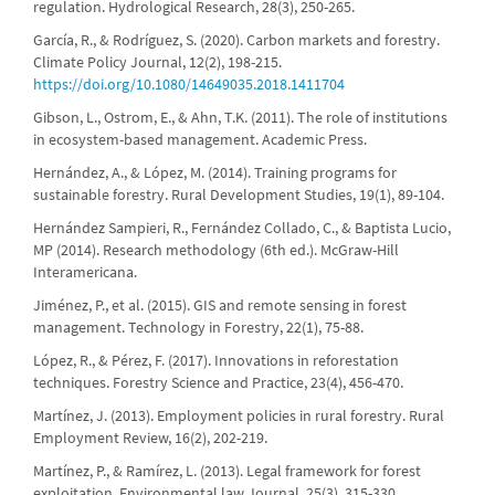
regulation. Hydrological Research, 28(3), 250-265.
García, R., & Rodríguez, S. (2020). Carbon markets and forestry.
Climate Policy Journal, 12(2), 198-215.
https://doi.org/10.1080/14649035.2018.1411704
Gibson, L., Ostrom, E., & Ahn, T.K. (2011). The role of institutions
in ecosystem-based management. Academic Press.
Hernández, A., & López, M. (2014). Training programs for
sustainable forestry. Rural Development Studies, 19(1), 89-104.
Hernández Sampieri, R., Fernández Collado, C., & Baptista Lucio,
MP (2014). Research methodology (6th ed.). McGraw-Hill
Interamericana.
Jiménez, P., et al. (2015). GIS and remote sensing in forest
management. Technology in Forestry, 22(1), 75-88.
López, R., & Pérez, F. (2017). Innovations in reforestation
techniques. Forestry Science and Practice, 23(4), 456-470.
Martínez, J. (2013). Employment policies in rural forestry. Rural
Employment Review, 16(2), 202-219.
Martínez, P., & Ramírez, L. (2013). Legal framework for forest
exploitation. Environmental law Journal, 25(3), 315-330.