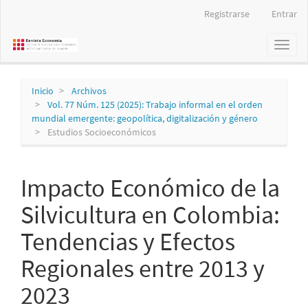
Navegación
Registrarse
Entrar
principal
Contenido
Toggl
principal
naviga
Barra
lateral
Inicio
Archivos
Vol. 77 Núm. 125 (2025): Trabajo informal en el orden
mundial emergente: geopolítica, digitalización y género
Estudios Socioeconómicos
Impacto Económico de la
Silvicultura en Colombia:
Tendencias y Efectos
Regionales entre 2013 y
2023