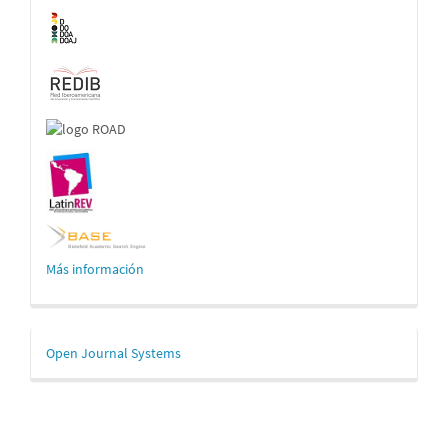
Más información
Desarrollado
Open Journal Systems
por