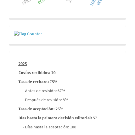
Contador
de
visitas
Informes
2025
envios
Envíos recibidos: 20
Tasa de rechazo
:
75%
- Antes de revisión: 67%
- Después de revisión: 8%
Tasa de aceptación: 25
%
Días hasta la primera decisión editorial:
57
- Días hasta la aceptación: 188