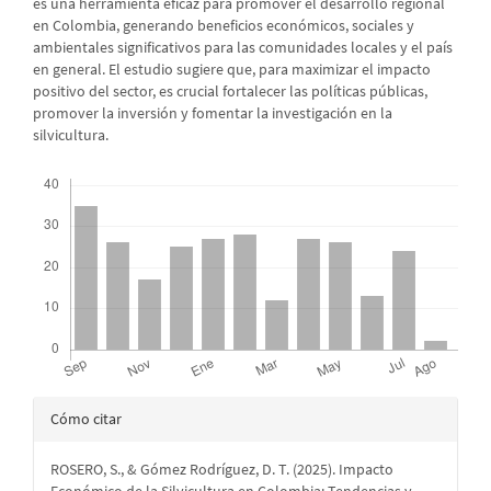
es una herramienta eficaz para promover el desarrollo regional
en Colombia, generando beneficios económicos, sociales y
ambientales significativos para las comunidades locales y el país
en general. El estudio sugiere que, para maximizar el impacto
positivo del sector, es crucial fortalecer las políticas públicas,
promover la inversión y fomentar la investigación en la
silvicultura.
Descargas
Detalles
Cómo citar
del
ROSERO, S., & Gómez Rodríguez, D. T. (2025). Impacto
artículo
Económico de la Silvicultura en Colombia: Tendencias y