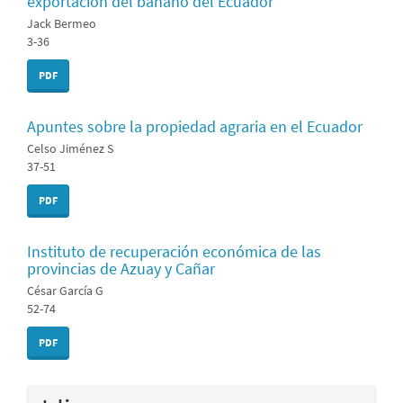
exportación del banano del Ecuador
Jack Bermeo
3-36
PDF
Apuntes sobre la propiedad agraria en el Ecuador
Celso Jiménez S
37-51
PDF
Instituto de recuperación económica de las
provincias de Azuay y Cañar
César García G
52-74
PDF