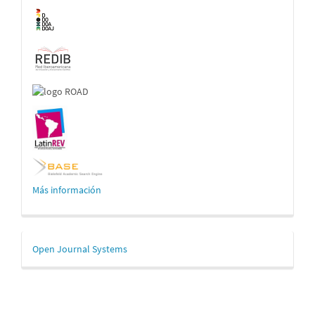
Más información
Desarrollado
Open Journal Systems
por