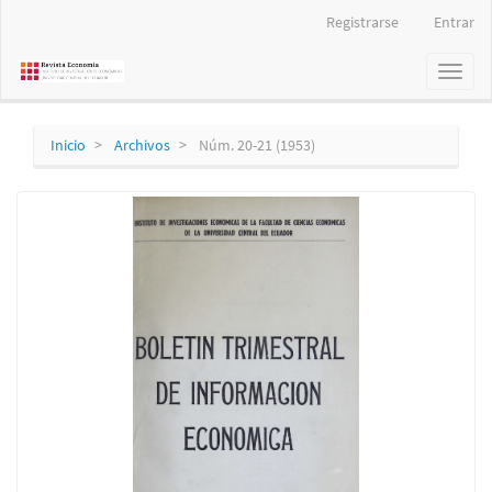
Navegación
Registrarse
Entrar
principal
Contenido
Toggl
principal
naviga
Barra
lateral
Inicio
Archivos
Núm. 20-21 (1953)