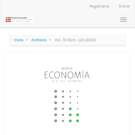
Navegación
Registrarse
Entrar
principal
Contenido
Toggl
principal
naviga
Barra
lateral
Inicio
Archivos
Vol. 76 Núm. 124 (2024)