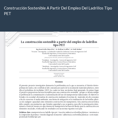
Volver
a
Construcción Sostenible A Partir Del Empleo Del Ladrillos Tipo
los
PET
detalles
del
De
De
artículo
P