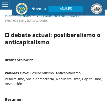
Inicio
/
Archivos
/
Vol. 1 Núm. 368 (2010): ANALES
/
ENSAYOS E INVESTIGACIONES
El debate actual: posliberalismo o
anticapitalismo
Beatriz Stolowicz
Palabras clave:
Posliberalismo, Anticapitalismo,
Reformismo, Socialdemocracia, Neoliberalismo, Capitalismo,
Revolución
Resumen