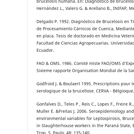
brucelosis humana. En: Diagnóstico de brucelosi
Hernández L., Valero G. & Arellano B., INIFAP, M
Delgado P. 1992. Diagnóstico de Brucelosis en 
de Procesamiento Cárnicos de Cuenca, Mediante
en placa. Tesis de doctorado en Medicina Veterin
Facultad de Ciencias Agropecuarias. Universida
Ecuador.
FAO & OMS. 1986. Comité miste FAO/OMS d’Exper
Sixieme rapporte Organisation Mondial de la San
Godfroid J. & Boulaert 1995. Prescriptions pour 
serologique de la brucellose. CERVA - Bélgioque
Gonfalves D., Teles P , Reis C., Lopes F., Freire R.,
Muller E. &Freitas J. 2006. Seroepidemiology an
environmental variables for Leptospirosis, Bruc
in Slaughterhouse workers in the Paraná State, B
Trop. S. Paulo. 48; 135-140.