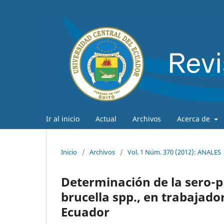
Ir al inicio
Actual
Archivos
Acerca de
Inicio
/
Archivos
/
Vol. 1 Núm. 370 (2012): ANALES
Determinación de la sero-p
brucella spp., en trabajado
Ecuador