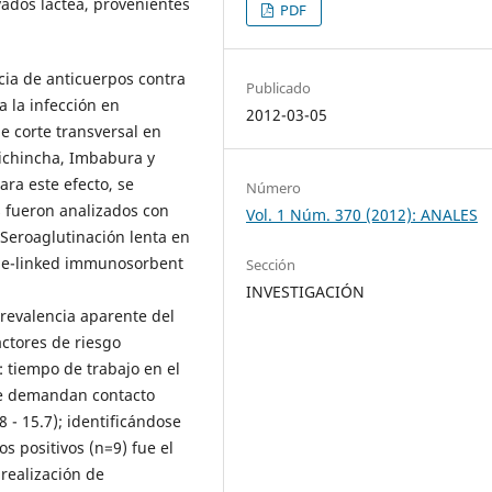
ados láctea, provenientes
PDF
cia de anticuerpos contra
Publicado
a la infección en
2012-03-05
e corte transversal en
Pichincha, Imbabura y
ara este efecto, se
Número
s fueron analizados con
Vol. 1 Núm. 370 (2012): ANALES
 Seroaglutinación lenta en
me-linked immunosorbent
Sección
INVESTIGACIÓN
revalencia aparente del
actores de riesgo
: tiempo de trabajo en el
que demandan contacto
8 - 15.7); identificándose
 positivos (n=9) fue el
realización de