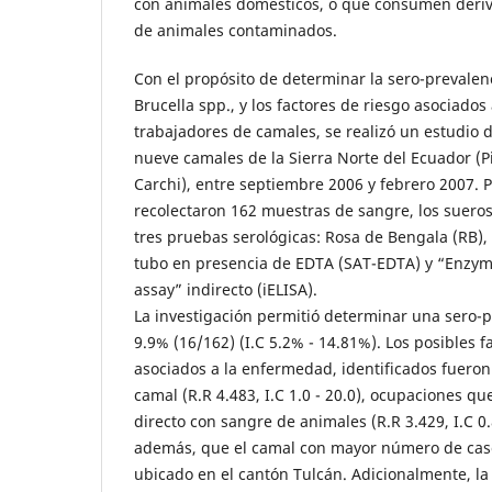
con animales domésticos, o que consumen deriv
de animales contaminados.
Con el propósito de determinar la sero-prevalen
Brucella spp., y los factores de riesgo asociados 
trabajadores de camales, se realizó un estudio d
nueve camales de la Sierra Norte del Ecuador (
Carchi), entre septiembre 2006 y febrero 2007. P
recolectaron 162 muestras de sangre, los suero
tres pruebas serológicas: Rosa de Bengala (RB),
tubo en presencia de EDTA (SAT-EDTA) y “Enzy
assay” indirecto (iELISA).
La investigación permitió determinar una sero-p
9.9% (16/162) (I.C 5.2% - 14.81%). Los posibles f
asociados a la enfermedad, identificados fueron
camal (R.R 4.483, I.C 1.0 - 20.0), ocupaciones 
directo con sangre de animales (R.R 3.429, I.C 0.
además, que el camal con mayor número de casos
ubicado en el cantón Tulcán. Adicionalmente, la 