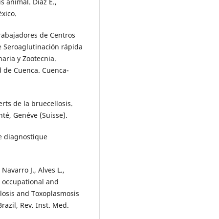
s animal. Díaz E.,
éxico.
Trabajadores de Centros
 Seroaglutinación rápida
aria y Zootecnia.
d de Cuenca. Cuenca-
ts de la bruecellosis.
té, Genéve (Suisse).
le diagnostique
.
 Navarro J., Alves L.,
d occupational and
elosis and Toxoplasmosis
razil, Rev. Inst. Med.