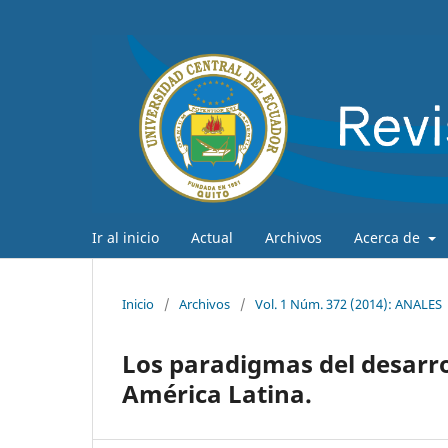
Ir al inicio
Actual
Archivos
Acerca de
Inicio
/
Archivos
/
Vol. 1 Núm. 372 (2014): ANALES
Los paradigmas del desarro
América Latina.