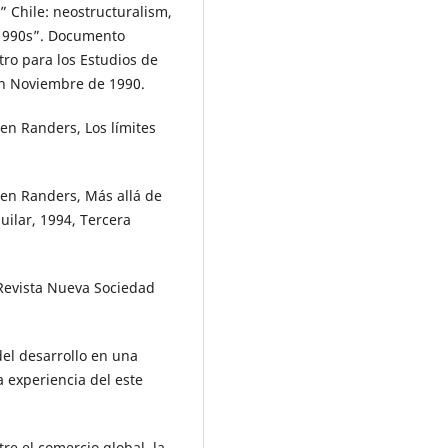
l” Chile: neostructuralism,
e 1990s”. Documento
ro para los Estudios de
en Noviembre de 1990.
en Randers, Los límites
en Randers, Más allá de
uilar, 1994, Tercera
 Revista Nueva Sociedad
del desarrollo en una
a experiencia del este
re el comercio global, la