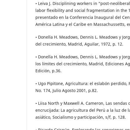
• Leiva J. Disciplining workers in “post-neolibera
labor flexibility and social fragmentation in th
presentado en la Conferencia Inaugural del Cent
América Latina y el Caribe en Massachussetts, 
• Donella H. Meadows, Dennis L. Meadows y Jorg
del crecimiento, Madrid, Aguilar, 1972, p. 12.
• Donella H. Meadows, Dennis L. Meadows y Jorg
los límites del crecimiento, Madrid, Ediciones Ag
Edición, p.36.
• Ugo Pipitone, Agricultura: el eslabón perdido,
No. 174, Julio Agosto 2001, p.82.
• Liisa North y Maxwell A. Cameron, Las sendas 
encrucijada: La agricultura del Perú a la luz de l
asiático, Socialismo y participación, s/f, p. 128.
• Ricardo Grispún, Explorando las conexiones ent