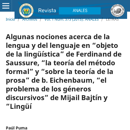
Inicio
/
Archivos
/
Vol. 1 Núm. 373 (2015): ANALES
/
LETRAS
Algunas nociones acerca de la
lengua y del lenguaje en “objeto
de la lingüística” de Ferdinand de
Saussure, “la teoría del método
formal” y “sobre la teoría de la
prosa” de b. Eichenbaum, “el
problema de los géneros
discursivos” de Mijail Bajtín y
“Lingüí
Paúl Puma