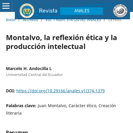
Inicio
/
Archivos
/
Vol. 1 Núm. 374 (2016): ANALES
/
LETRAS
Montalvo, la reflexión ética y la
producción intelectual
Marcelo H. Andocilla L
Universidad Central del Ecuador
DOI:
https://doi.org/10.29166/anales.v1i374.1379
Palabras clave:
Juan Montalvo, Carácter ético, Creación
literaria
Resumen