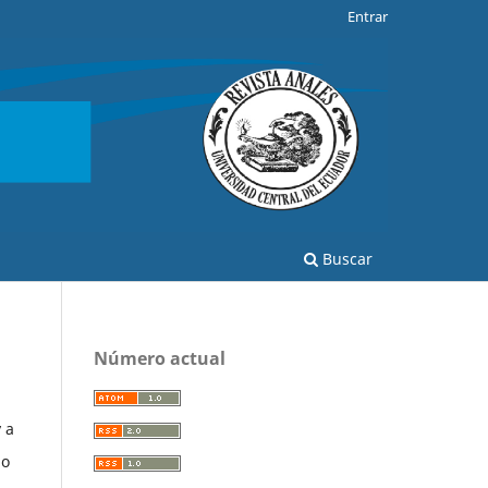
Entrar
Buscar
Número actual
 a
go