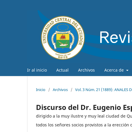
Ir al inicio
Actual
Archivos
Acerca de
Inicio
/
Archivos
/
Vol. 3 Núm. 21 (1889): ANALES
Discurso del Dr. Eugenio Es
dirigido a la muy ilustre y muy leal ciudad de Qu
todos los señores socios provistos a la erección