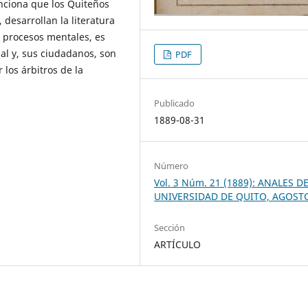
nciona que los Quiteños
 desarrollan la literatura
s procesos mentales, es
al y, sus ciudadanos, son
PDF
 los árbitros de la
Publicado
1889-08-31
Número
Vol. 3 Núm. 21 (1889): ANALES D
UNIVERSIDAD DE QUITO, AGOST
Sección
ARTÍCULO