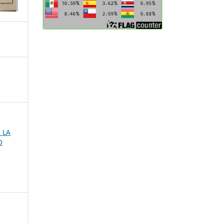
E LA
O