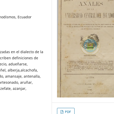
, modismos, Ecuador
zadas en el dialecto de la
scriben definiciones de
ecio, adueñarse,
ñel, alberja,alcachofa,
ado, amansaje, antenalla,
 artesonado, aruñar,
zefate, azanjar,
PDF