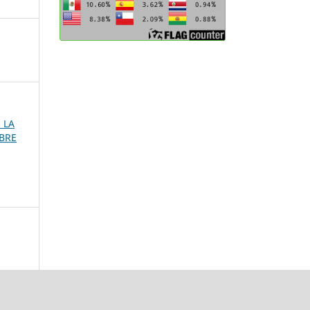
E LA
MBRE