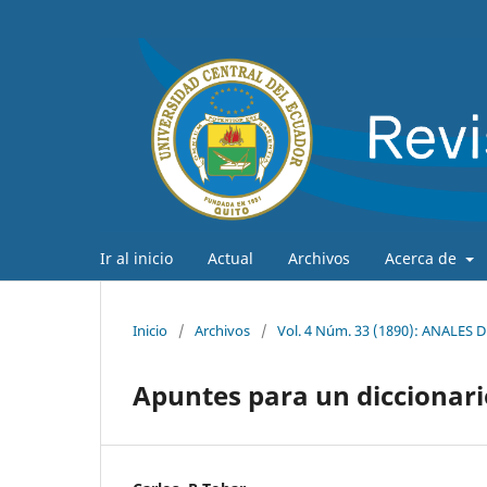
Ir al inicio
Actual
Archivos
Acerca de
Inicio
/
Archivos
/
Vol. 4 Núm. 33 (1890): ANALES
Apuntes para un diccionar