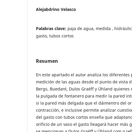
Alejabdrino Velasco
Palabras clave:
paja de agua, medida , hidráuli
gasto, tubos cortos
Resumen
En este apartado el autor analiza los diferentes
medición de las aguas desde el punto de vista 
Bergs, Buedant, Dulos Graéff y Ühland quienes 
la pulgada de fontanero para medir la pared inte
si la pared más delgada que el dáimentro del ori
contracción, e inclusive permite analizar cuest
del gasto con tubos cortos enseña que adaptand
orificio de un vaso el gasto lleagará hacer más
se mencionan a Dulos Graéff y Ühland com,o ref