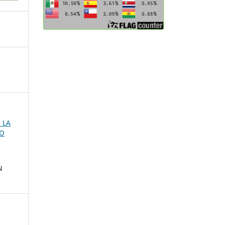
E LA
RO
N