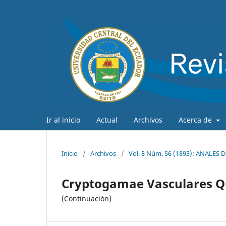
Ir al inicio
Actual
Archivos
Acerca de
Inicio
/
Archivos
/
Vol. 8 Núm. 56 (1893): ANALES
Cryptogamae Vasculares Q
(Continuación)