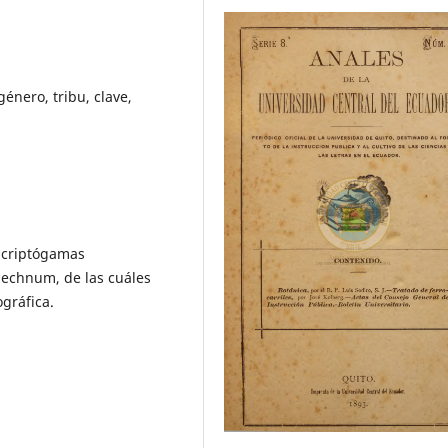
énero, tribu, clave,
s criptógamas
blechnum, de las cuáles
ográfica.