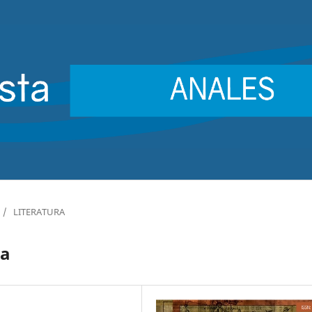
/
LITERATURA
la