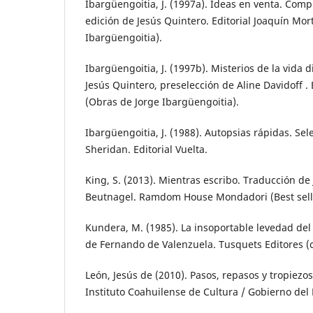
Ibargüengoitia, J. (1997a). Ideas en venta. Compi
edición de Jesús Quintero. Editorial Joaquín Mor
Ibargüengoitia).
Ibargüengoitia, J. (1997b). Misterios de la vida 
Jesús Quintero, preselección de Aline Davidoff . 
(Obras de Jorge Ibargüengoitia).
Ibargüengoitia, J. (1988). Autopsias rápidas. Se
Sheridan. Editorial Vuelta.
King, S. (2013). Mientras escribo. Traducción d
Beutnagel. Ramdom House Mondadori (Best seller
Kundera, M. (1985). La insoportable levedad del
de Fernando de Valenzuela. Tusquets Editores (
León, Jesús de (2010). Pasos, repasos y tropiezo
Instituto Coahuilense de Cultura / Gobierno del