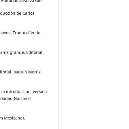
Editorial Gustavo Gili.
aducción de Carlos
ensayos. Traducción de
mamá grande. Editorial
itorial Joaquín Mortiz
ica introducción, versión
ersidad Nacional
vm Mexicana).