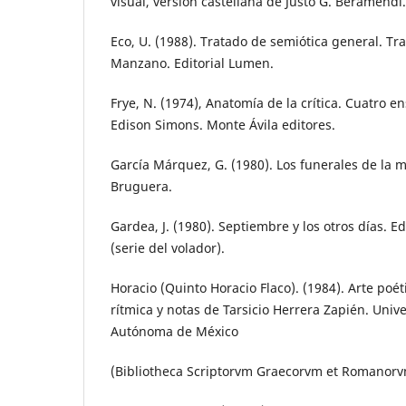
visual, versión castellana de Justo G. Beramendi. 
Eco, U. (1988). Tratado de semiótica general. Tr
Manzano. Editorial Lumen.
Frye, N. (1974), Anatomía de la crítica. Cuatro 
Edison Simons. Monte Ávila editores.
García Márquez, G. (1980). Los funerales de la 
Bruguera.
Gardea, J. (1980). Septiembre y los otros días. Ed
(serie del volador).
Horacio (Quinto Horacio Flaco). (1984). Arte poét
rítmica y notas de Tarsicio Herrera Zapién. Univ
Autónoma de México
(Bibliotheca Scriptorvm Graecorvm et Romanor