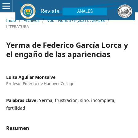
Inicio
/
Archivos
/
Vol. 1 Núm. 379 (2021): ANALES
/
LITERATURA
Yerma de Federico García Lorca y
el engaño de las apariencias
Luisa Aguilar Monsalve
Profesor Emérito de Hanover Collage
Palabras clave:
Yerma, frustración, sino, incompleta,
fertilidad
Resumen