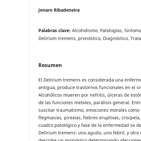
Jenaro Ribadeneira
Palabras clave:
Alcoholismo, Patologías, Sintom
Delirium tremens, pronóstico, Diagnóstico, Trat
Resumen
El Delirium tremens es considerada una enfer
antigua, produce trastornos funcionales en el s
Alcohólicos mueren por nefritis, úlceras de estó
de las funciones metales, parálisis general. Ent
suscitar traumatismo, emociones morales como s
flegmasías, pirexias, fiebres eruptivas, crisipel
cuadro patológico y fase de la enfermedad se de
Delirium tremens: uno agudo, uno febril, y otro 
describe un pronóstico determinando afecciones