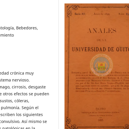
atología, Bebedores,
amiento
medad crónica muy
istema nervioso.
mago, cirrosis, desgaste
re otros efectos se pueden
ustos, cóleras,
a, pulmonía. Según el
scriben los siguientes
convulsivo. Así mismo se
 patológicas en la