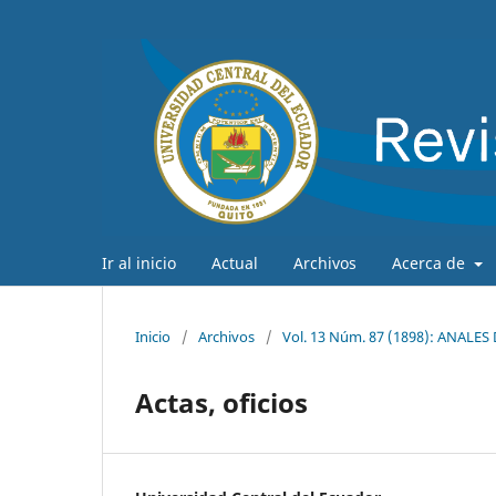
Ir al inicio
Actual
Archivos
Acerca de
Inicio
/
Archivos
/
Vol. 13 Núm. 87 (1898): ANALE
Actas, oficios