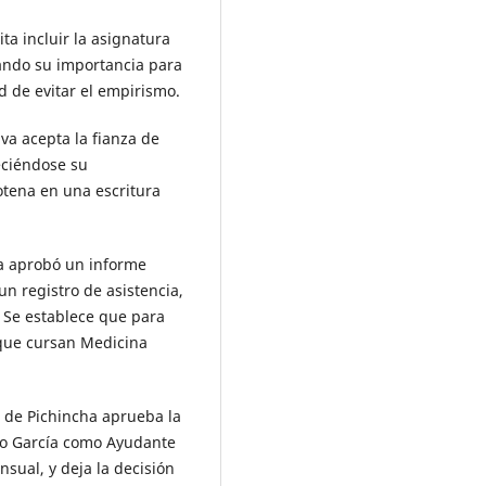
ita incluir la asignatura
ando su importancia para
 de evitar el empirismo.
iva acepta la fianza de
eciéndose su
otena en una escritura
ia aprobó un informe
un registro de asistencia,
 Se establece que para
 que cursan Medicina
 de Pichincha aprueba la
ldo García como Ayudante
sual, y deja la decisión