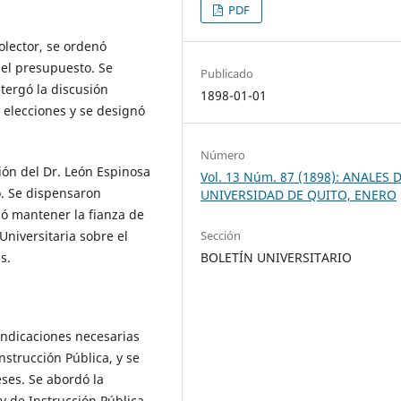
PDF
Colector, se ordenó
 el presupuesto. Se
Publicado
stergó la discusión
1898-01-01
 elecciones y se designó
Número
ión del Dr. León Espinosa
Vol. 13 Núm. 87 (1898): ANALES 
. Se dispensaron
UNIVERSIDAD DE QUITO, ENERO
ió mantener la fianza de
Universitaria sobre el
Sección
s.
BOLETÍN UNIVERSITARIO
 indicaciones necesarias
nstrucción Pública, y se
ses. Se abordó la
 de Instrucción Pública,