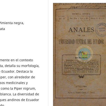
 Pimienta negra,
lata
amente en el contexto
a, detalla su morfología,
e Ecuador. Destaca la
iper, con alrededor de
sos medicinales y
 como la Piper nigrum,
blanca. La diversidad de
sques andinos de Ecuador
ado.