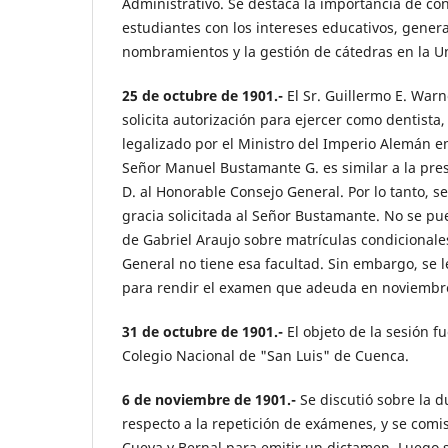
Administrativo. Se destaca la importancia de conc
estudiantes con los intereses educativos, gener
nombramientos y la gestión de cátedras en la Un
25 de octubre de 1901.-
El Sr. Guillermo E. War
solicita autorización para ejercer como dentista
legalizado por el Ministro del Imperio Alemán en
Señor Manuel Bustamante G. es similar a la pre
D. al Honorable Consejo General. Por lo tanto, 
gracia solicitada al Señor Bustamante. No se pue
de Gabriel Araujo sobre matrículas condicionale
General no tiene esa facultad. Sin embargo, se 
para rendir el examen que adeuda en noviembre
31 de octubre de 1901.-
El objeto de la sesión f
Colegio Nacional de "San Luis" de Cuenca.
6 de noviembre de 1901.-
Se discutió sobre la 
respecto a la repetición de exámenes, y se comis
Cueva y Bernal para emitir un dictamen. Luego 