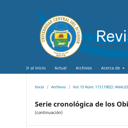
Ir al inicio
Actual
Archivos
Acerca de
Inicio
/
Archivos
/
Vol. 15 Núm. 113 (1902): ANAL
Serie cronológica de los Ob
(continuación)