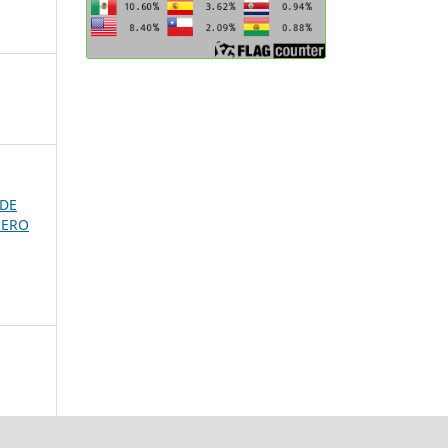
 DE
RERO