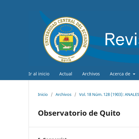
Ir al inicio
Actual
Archivos
Acerca de
Inicio
/
Archivos
/
Vol. 18 Núm. 128 (1903): ANAL
Observatorio de Quito