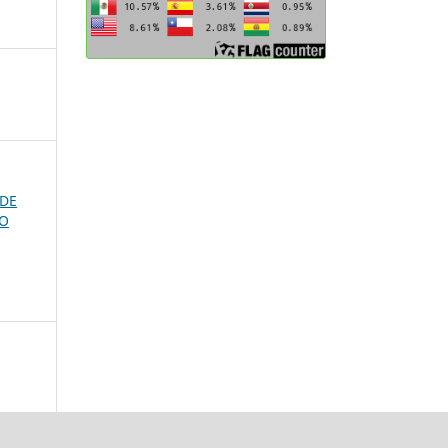
 DE
IO