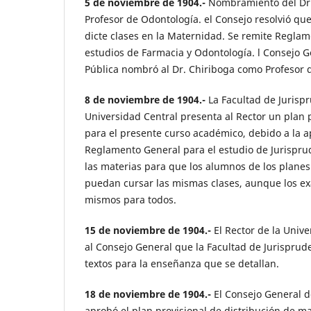
5 de noviembre de 1904.-
Nombramiento del Dr.
Profesor de Odontología. el Consejo resolvió qu
dicte clases en la Maternidad. Se remite Reglam
estudios de Farmacia y Odontología. l Consejo G
Pública nombró al Dr. Chiriboga como Profesor d
8 de noviembre de 1904.-
La Facultad de Jurisp
Universidad Central presenta al Rector un plan 
para el presente curso académico, debido a la a
Reglamento General para el estudio de Jurispru
las materias para que los alumnos de los planes
puedan cursar las mismas clases, aunque los e
mismos para todos.
15 de noviembre de 1904.-
El Rector de la Univ
al Consejo General que la Facultad de Jurisprude
textos para la enseñanza que se detallan.
18 de noviembre de 1904.-
El Consejo General d
aprobó el plan provisional de distribución de ma