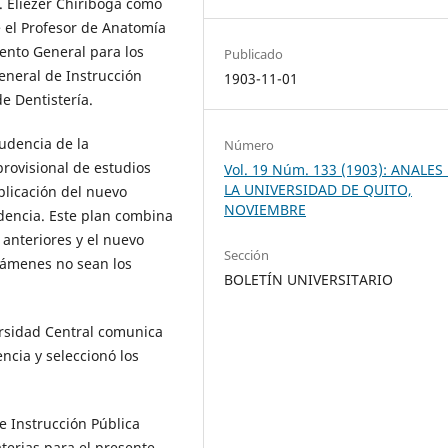
 Eliezer Chiriboga como
e el Profesor de Anatomía
ento General para los
Publicado
eneral de Instrucción
1903-11-01
e Dentistería.
rudencia de la
Número
provisional de estudios
Vol. 19 Núm. 133 (1903): ANALES
LA UNIVERSIDAD DE QUITO,
plicación del nuevo
NOVIEMBRE
dencia. Este plan combina
 anteriores y el nuevo
Sección
xámenes no sean los
BOLETÍN UNIVERSITARIO
ersidad Central comunica
ncia y seleccionó los
e Instrucción Pública
terias para el presente