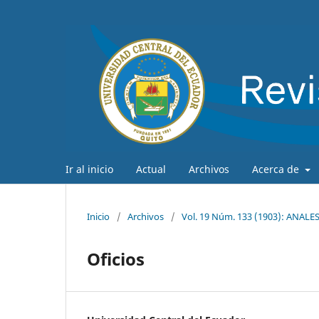
Ir al inicio
Actual
Archivos
Acerca de
Inicio
/
Archivos
/
Vol. 19 Núm. 133 (1903): ANA
Oficios