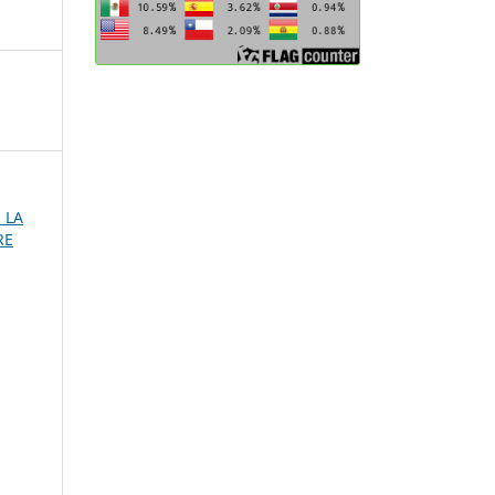
E LA
RE