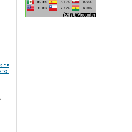
ES DE
STO-
N