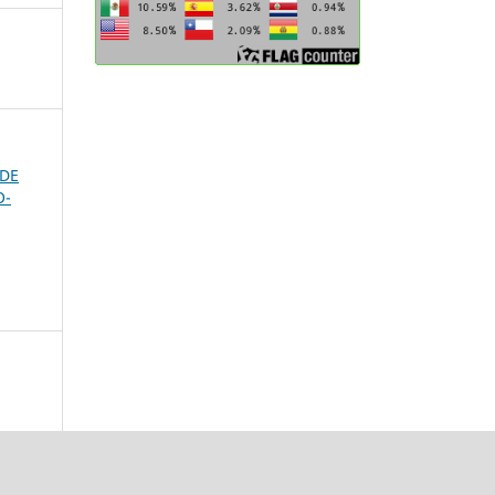
 DE
O-