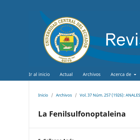
Ir al inicio
Actual
Archivos
Acerca de
Inicio
/
Archivos
/
Vol. 37 Núm. 257 (1926): ANAL
La Fenilsulfonoptaleina