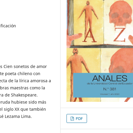
ificación
los Cien sonetos de amor
ste poeta chileno con
cta de la lírica amorosa a
 obras maestras como la
ra de Shakespeare.
eruda hubiese sido más
el siglo XX que también
osé Lezama Lima.
PDF