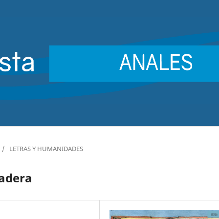
/
LETRAS Y HUMANIDADES
madera