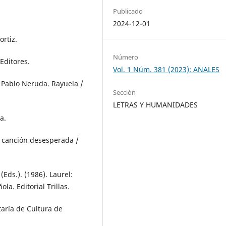
Publicado
2024-12-01
ortiz.
Número
 Editores.
Vol. 1 Núm. 381 (2023): ANALES
e Pablo Neruda. Rayuela /
Sección
LETRAS Y HUMANIDADES
a.
a canción desesperada /
. (Eds.). (1986). Laurel:
a. Editorial Trillas.
etaría de Cultura de