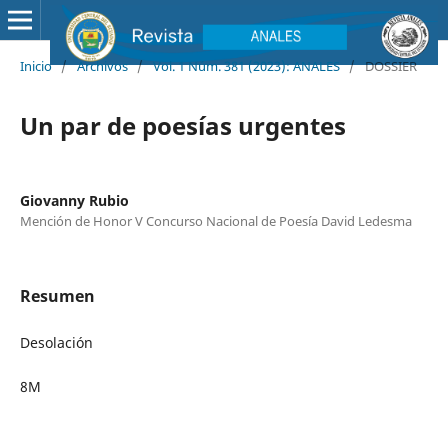
Inicio
/
Archivos
/
Vol. 1 Núm. 381 (2023): ANALES
/
DOSSIER
Un par de poesías urgentes
Giovanny Rubio
Mención de Honor V Concurso Nacional de Poesía David Ledesma
Resumen
Desolación
8M