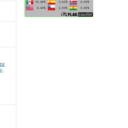
 DE
O-