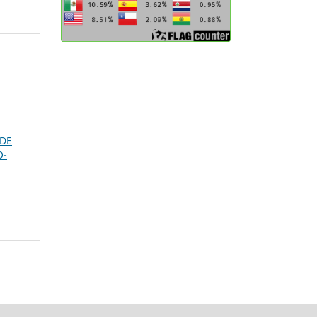
 DE
O-