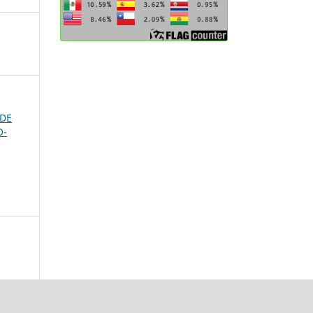
 DE
O-