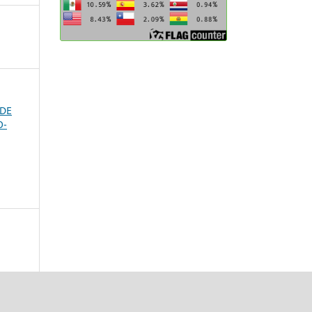
 DE
O-