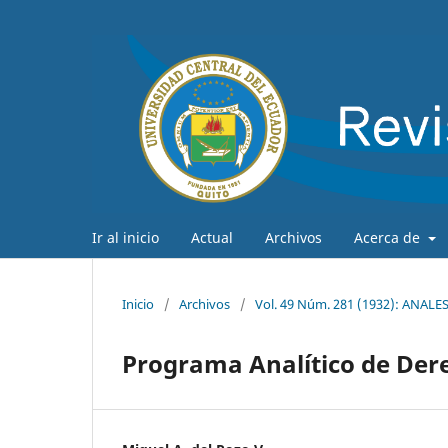
Ir al inicio
Actual
Archivos
Acerca de
Inicio
/
Archivos
/
Vol. 49 Núm. 281 (1932): ANAL
Programa Analítico de Der