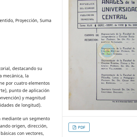
Sentido, Proyección, Suma
torial, destacando su
a mecánica, la
fine por cuatro elementos
rte), punto de aplicación
convención) y magnitud
idades de longitud).
iza mediante un segmento
cando origen, dirección,
PDF
 básicas con vectores,