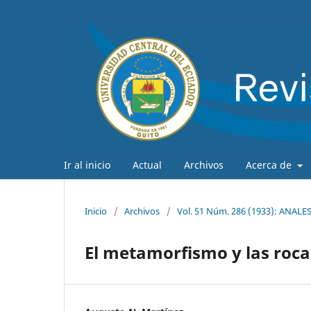
Ir al inicio
Actual
Archivos
Acerca de
Inicio
/
Archivos
/
Vol. 51 Núm. 286 (1933): ANA
El metamorfismo y las rocas