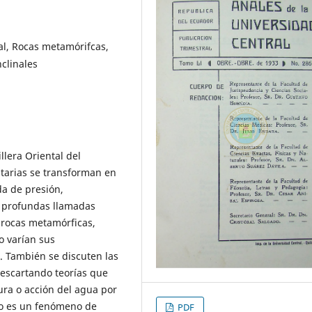
al, Rocas metamórifcas,
clinales
llera Oriental del
tarias se transforman en
a de presión,
 profundas llamadas
e rocas metamórficas,
o varían sus
. También se discuten las
escartando teorías que
ura o acción del agua por
mo es un fenómeno de
PDF