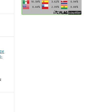
 DE
O-
N