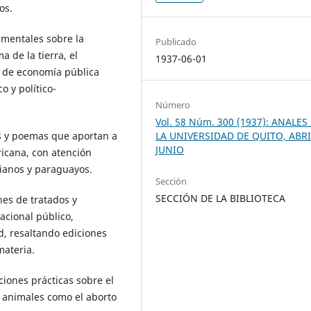
os.
mentales sobre la
Publicado
 de la tierra, el
1937-06-01
s de economía pública
 y político-
Número
Vol. 58 Núm. 300 (1937): ANALES
s y poemas que aportan a
LA UNIVERSIDAD DE QUITO, ABRI
JUNIO
ricana, con atención
bianos y paraguayos.
Sección
SECCIÓN DE LA BIBLIOTECA
es de tratados y
acional público,
ad, resaltando ediciones
materia.
ones prácticas sobre el
s animales como el aborto