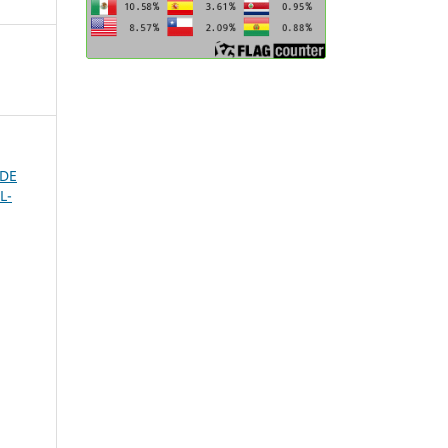
 DE
L-